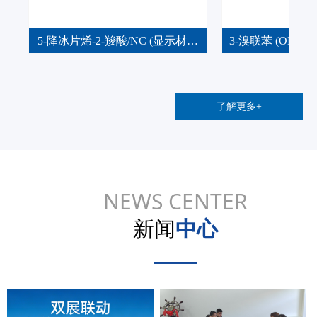
镇
特
单
用
物
四
疗
唑
剂
类
胶
沸
贝
胺
涂
苯
拉
雷
病
间
体
体
能
阿
眼
戊
碳
噻
间
环
、
酸
脂
噁
化
氟
、
盐
病
特
农
胺
唑
维
酮
5-降冰片烯-2-羧酸/NC (显示材料
3-溴联苯 (OLE
)
)
替
-
羟
症
A
)
、
美
沙
中间体)
-
酸
了解更多+
NEWS CENTER
新闻
中心
——