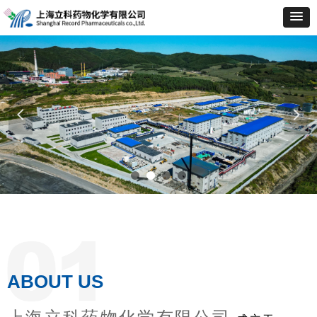
넳
넲
ABOUT US