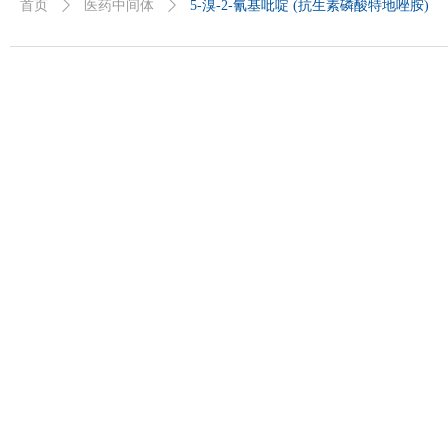
首页
ꄲ
医药中间体
ꄲ
5-溴-2-氰基吡啶 (抗生素磷酸特地唑胺)