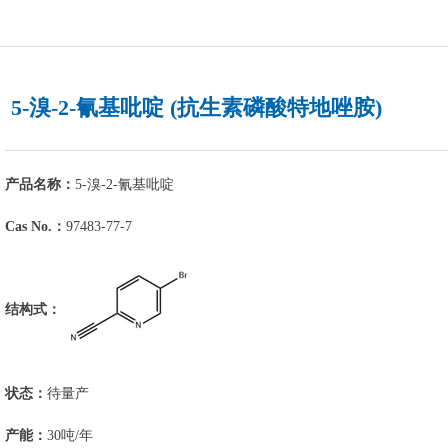
5-溴-2-氰基吡啶 (抗生素磷酸特地唑胺)
产品名称：
5-溴-2-氰基吡啶
Cas No.：
97483-77-7
结构式：
状态：
待量产
产能：
30吨/年