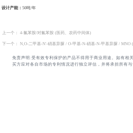
设计产能：
50吨/年
上一个：
4-氟苯胺/对氟苯胺 (医药、农药中间体)
ꄴ
下一个：
N,O-二甲基-N'-硝基异脲 / O-甲基-N-硝基-N-甲基异脲 / M
ꄲ
免责声明:受有效专利保护的产品不得用于商业用途。如有相
买方应对各自市场的专利情况进行独立评估，并将承担所有与