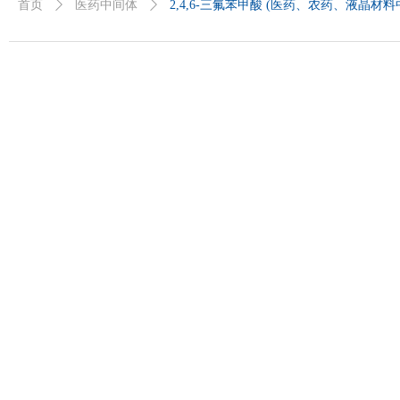
首页
ꄲ
医药中间体
ꄲ
2,4,6-三氟苯甲酸 (医药、农药、液晶材料