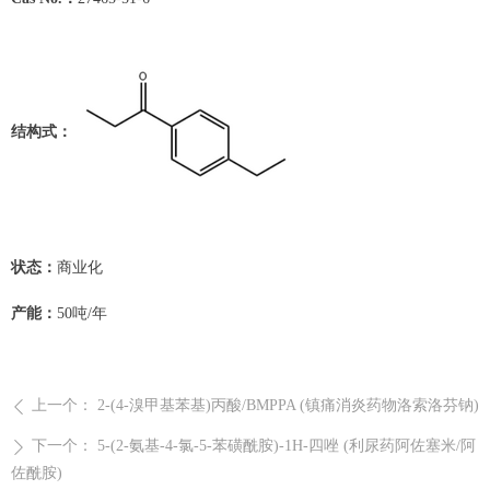
结构式：
状态：
商业化
产能：
50吨/年
上一个：
2-(4-溴甲基苯基)丙酸/BMPPA (镇痛消炎药物洛索洛芬钠)
ꄴ
下一个：
5-(2-氨基-4-氯-5-苯磺酰胺)-1H-四唑 (利尿药阿佐塞米/阿
ꄲ
佐酰胺)