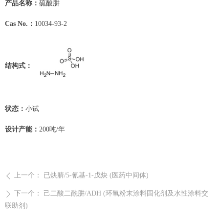
产品名称：
硫酸肼
Cas No.：
10034-93-2
结构式：
状态：
小试
设计产能：
200吨/年
上一个：
已炔腈/5-氰基-1-戊炔 (医药中间体)
ꄴ
下一个：
己二酸二酰肼/ADH (环氧粉末涂料固化剂及水性涂料交
ꄲ
联助剂)