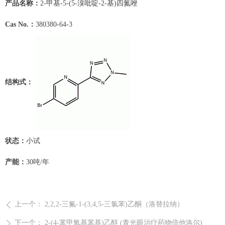
产品名称：
2-甲基-5-(5-溴吡啶-2-基)四氮唑
Cas No.：
380380-64-3
结构式：
状态：
小试
产能：
30吨/年
上一个：
2,2,2-三氟-1-(3,4,5-三氯苯)乙酮（洛替拉纳）
ꄴ
下一个：
2-(4-苯甲氧基苯基)乙醇 (青光眼治疗药物倍他洛尔)
ꄲ